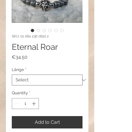
SKU: 01 06a 236 0622 2
Eternal Roar
Price
€34.50
Länge
*
Quantity
*
Add to Cart