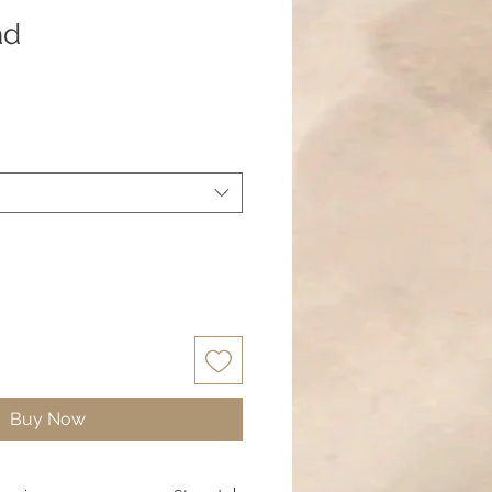
ad
Buy Now