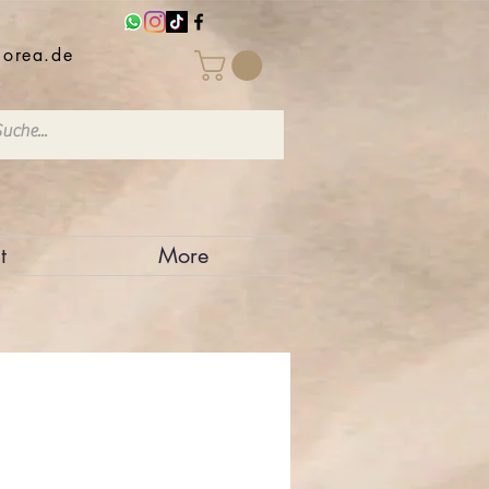
iorea.de
t
More