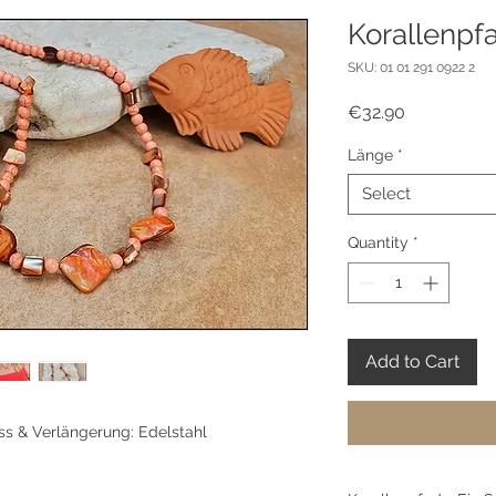
Korallenpf
SKU: 01 01 291 0922 2
Price
€32.90
Länge
*
Select
Quantity
*
Add to Cart
ss & Verlängerung: Edelstahl