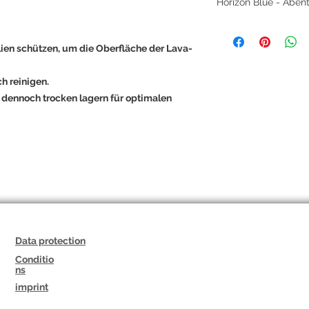
Horizon Blue - Abenteu
Dieses markante He
Kraft von Lavastein
ien schützen, um die Oberfläche der Lava-
Howlith. Die tiefsc
ihrer vulkanischen H
h reinigen.
Feuern und ungezäh
, dennoch trocken lagern für optimalen
himmelblauen Howli
einen Hauch von Gel
perfekter Begleiter 
Abgerundet durch e
Edelstahlverschluss,
zeitlos und bereit, 
Ob auf Wanderungen 
der Stadt oder bei 
Armband symbolisiert
Schmuckstück, das 
Data protection
inspiriert.
„Zwischen Feuer un
Conditio
ns
seinen eigenen Weg.
imprint