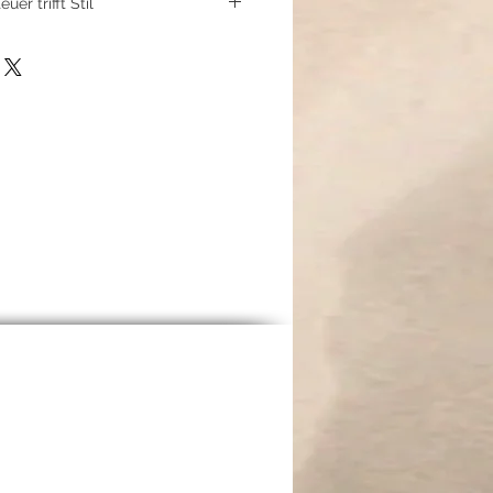
er trifft Stil
rrenarmband kombiniert die rohe
 mit der beruhigenden Energie von
hwarzen Lavaperlen, geprägt von
erkunft, erzählen von uralten
mten Landschaften. Die
thperlen verleihen dem Design
assenheit und Balance – ein
für jeden modernen Abenteurer.
inen hochwertigen
 ist dieses Armband robust,
jeden Weg mit Ihnen zu gehen.
durch wilde Natur, in der Hektik
besonderen Anlässen – dieses
 Stärke, Freiheit und Stil. Ein
Geschichten erzählt und Männer
d Himmel findet der Mensch
“