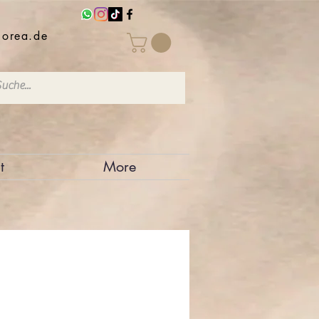
iorea.de
t
More