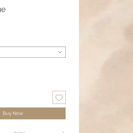
ue
Buy Now