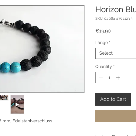
Horizon Bl
SKU: 01 06a 435 1123 3
Price
€19.90
Länge
*
Select
Quantity
*
Add to Cart
8 mm, Edelstahlverschluss