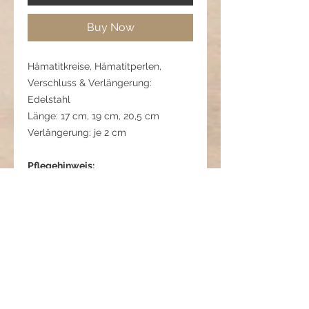
Buy Now
Hämatitkreise, Hämatitperlen,
Verschluss & Verlängerung:
Edelstahl
Länge: 17 cm, 19 cm, 20,5 cm
Verlängerung: je 2 cm
Pflegehinweis:
Vor starken Stößen schützen,
separat lagern, um Kratzer zu
vermeiden.
01 06 220 0622 2
Lebensfreude - Kraft im
Gleichgewicht