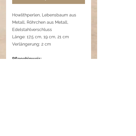
Howlithperlen, Lebensbaum aus
Metall, Röhrchen aus Metall,
Edelstahlverschluss
Länge: 17,5 cm, 19 cm, 21 cm
Verlängerung: 2 cm
Pflegehinweis:
Vor Feuchtigkeit schützen. Nach
dem Tragen trocken abwischen und
getrennt lagern.
01 06 284 0723 3
Lumina - Stille Eleeganz
Reduziert und dennoch
ausdrucksstark – dieses Armband