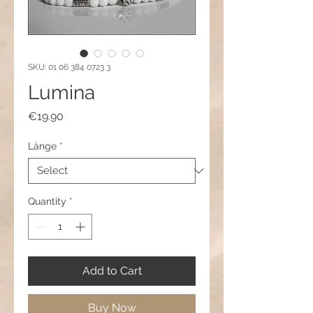
SKU: 01 06 384 0723 3
Lumina
Price
€19.90
Länge
*
Quantity
*
Add to Cart
Buy Now