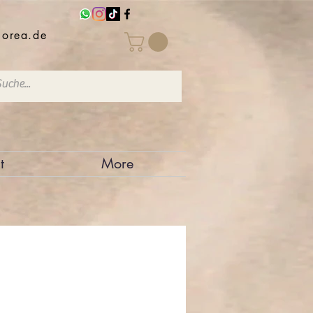
iorea.de
t
More