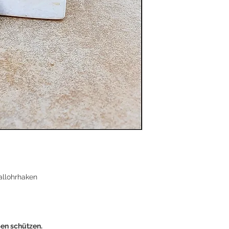
Die Hämatit-Kreise s
Stabilität. Kreise h
– sie erinnern daran,
Hämatit stärkt Selbs
Ordnung. Er hilft, G
im Außen zu verliere
Diese Ohrringe wirke
minimalistisch, mod
Ein Schmuckstück fü
kennen oder sie wie
„In deiner Mitte lieg
allohrhaken
ßen schützen.