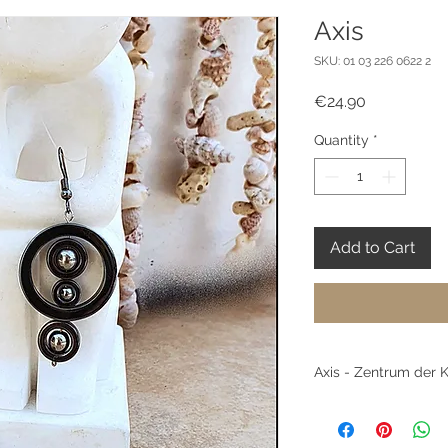
Axis
SKU: 01 03 226 0622 2
Price
€24.90
Quantity
*
Add to Cart
Axis - Zentrum der K
Axis symbolisiert di
dem alles zusamm