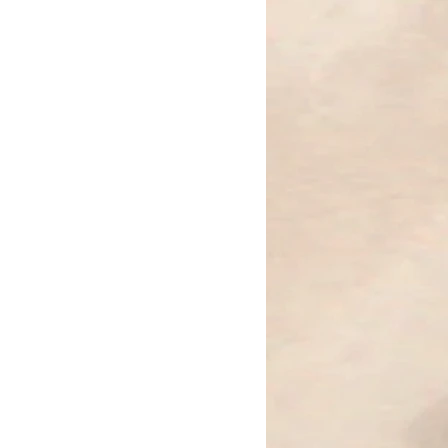
tehen für Ganzheit, Schutz und
aben keinen Anfang und kein Ende
 dass alles im Fluss ist.
tvertrauen, Klarheit und innere
edanken zu bündeln und sich nicht
n.
n ruhig und kraftvoll zugleich –
ern und tiefgehend.
r Menschen, die ihre Mitte
derfinden möchten.
t deine größte Stärke.“