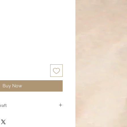
Buy Now
raft
e innere Achse – den Punkt, an
enkommt.