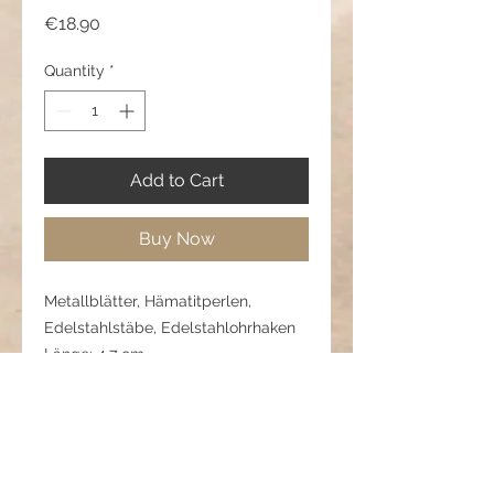
Price
€18.90
Quantity
*
Add to Cart
Buy Now
Metallblätter, Hämatitperlen,
Edelstahlstäbe, Edelstahlohrhaken
Länge: 4,7 cm
Pflegehinweis:
Vor Feuchtigkeit, Parfum und
Chemikallien schützen und trocken
aufbewahren, damit Metall und