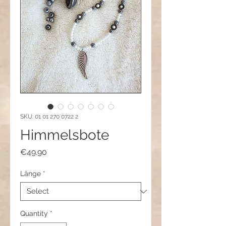
SKU: 01 01 270 0722 2
Himmelsbote
Price
€49.90
Länge
*
Quantity
*