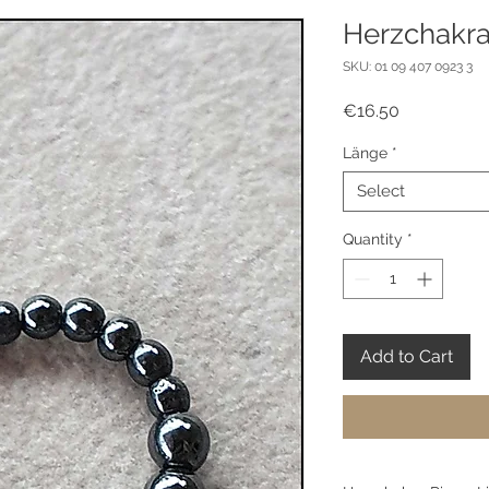
Herzchakra
SKU: 01 09 407 0923 3
Price
€16.50
Länge
*
Select
Quantity
*
Add to Cart