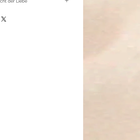
cht der Liebe
Kraft der Liebe mit diesem
akra-Ring. Die sanfte grüne
t von schützenden Hämatitperlen
s-Spacern, öffnet dein Herz für
 und emotionale Heilung.
hata) ist das Zentrum der Liebe –
anderen und zum gesamten
eöffnet ist, fühlen wir tiefe
rauen und innere Geborgenheit.
emotionales Gleichgewicht, stärkt
dert eine liebevolle, friedvolle
erstützt Heilung auf
henkt Stabilität in emotionalen
und schützt vor negativen
ich das Herz mutig öffnen kann,
den.
undervoller Begleiter für alle, die
en, Liebe in ihr Leben ziehen und