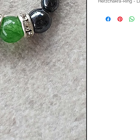
Herzchakra-Ring - Li
Spüre die heilende 
zauberhaften Herzch
Achatperle, umrahm
und funkelnden Stras
Harmonie, Mitgefühl
Das Herzchakra (Ana
zu uns selbst, zu 
Universum. Wenn es g
Verbundenheit, Vert
Grüner Achat bringt 
das Mitgefühl und för
Ausstrahlung. Er unt
Herzensebene und sc
Angelegenheiten.
Hämatit erdet sanft 
Einflüssen, sodass s
ohne verletzt zu wer
Dieser Ring ist ein w
ihr Herzchakra stärk