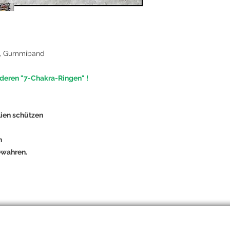
emotionale Harmoni
ge, Gummiband
deren "7-Chakra-Ringen" !
ien schützen
n
ewahren.