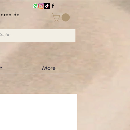
iorea.de
t
More