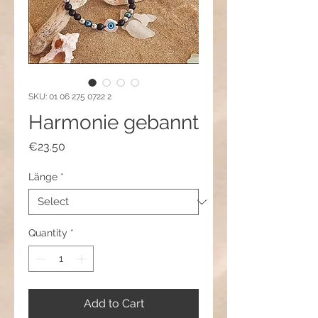
SKU: 01 06 275 0722 2
Harmonie gebannt
Price
€23.50
Länge
*
Quantity
*
Add to Cart