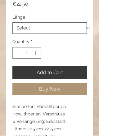
Price
€22.50
Länge
*
Quantity
*
Add to Cart
Buy Now
Glasperlen, Hämatitperlen,
Howlithperlen, Verschluss
& Verlängerung: Edelstahl
Länge: 22,5 cm, 24,5 cm
Verlängerung: 1,5 cm