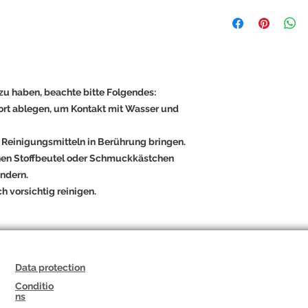
Länge 40 cm, Anhän
Trage mit der Kette
bei dir.
Der zarte Engelsflüg
Hoffnung, die Jadep
Heilung, während di
und Harmonie verleih
zu haben, beachte bitte Folgendes:
erinnert daran: Du bis
rt ablegen, um Kontakt mit Wasser und
dich tragen.
 Reinigungsmitteln in Berührung bringen.
hen Stoffbeutel oder Schmuckkästchen
ndern.
 vorsichtig reinigen.
Data protection
Conditio
ns