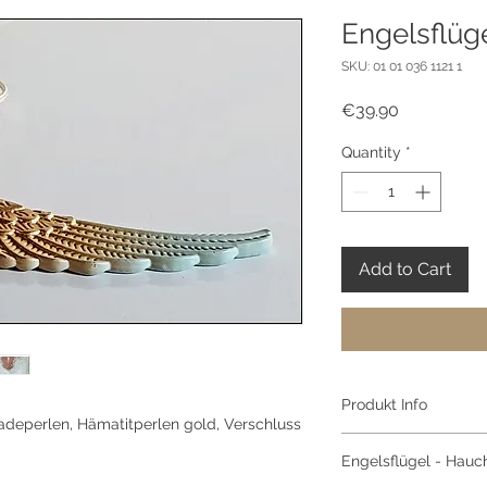
Engelsflüg
SKU: 01 01 036 1121 1
Price
€39.90
Quantity
*
Add to Cart
Produkt Info
adeperlen, Hämatitperlen gold, Verschluss
Flügel gold-aquamar
Engelsflügel - Hauc
Hämatitperlen gold,