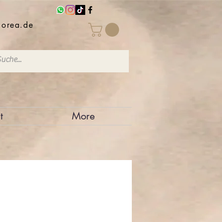
iorea.de
t
More