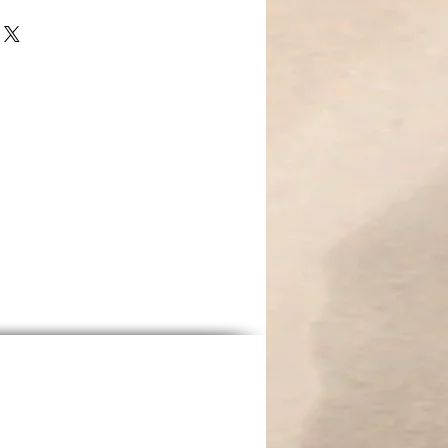
ger 5 cm, Verlängerung 4 cm
 „Engelsflügel“ ein Stück Himmel
el symbolisiert Schutz und
erlen stehen für innere Ruhe und
e goldenen Hämatitperlen Stärke
en. Jeder Blick auf diese Kette
t nie allein – es gibt Flügel, die