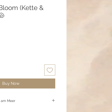
 Bloom (Kette &
🐚
Buy Now
e am Meer
am Strand leuchten die weißen