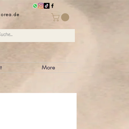
iorea.de
t
More