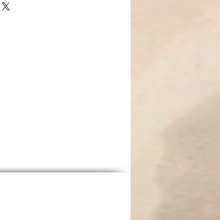
es einzigartigen Sets. Azure
oment zwischen Himmel und Meer
kraftvoll zugleich. Jede Blüte aus
uhe, Harmonie und Erdung,
schen Details an den Glanz
 erinnern.
er Seele – und Blau ihr Atem.“ 🌺