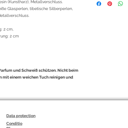
in (Kunstharz), Metallverschluss.
und blauen Töne dies
ße Glasperlen, tibetische Silberperlen,
Bloom fängt den M
etallverschluss.
ein – zart, klar und 
Howlith steht für R
während die metalli
: 2 cm,
sonnenwarmer Steine
rung: 2 cm
„Ruhe ist die Blüte d
 Parfum und Schweiß schützen. Nicht beim
n mit einem weichen Tuch reinigen und
Data protection
Conditio
ns