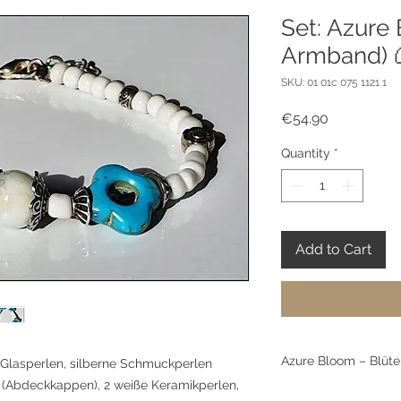
Set: Azure
Armband) 
SKU: 01 01c 075 1121 1
Price
€54.90
Quantity
*
Add to Cart
Azure Bloom – Blüt
 Glasperlen, silberne Schmuckperlen
n (Abdeckkappen), 2 weiße Keramikperlen,
Wie Muschelblüten 