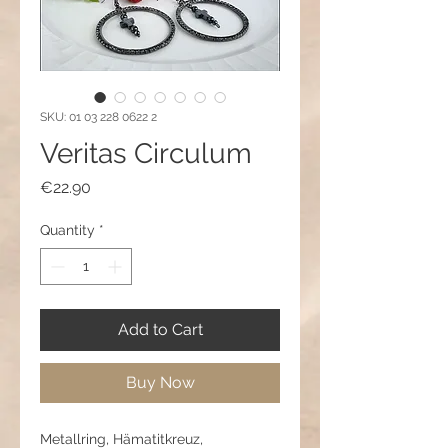
SKU: 01 03 228 0622 2
Veritas Circulum
Price
€22.90
Quantity
*
Add to Cart
Buy Now
Metallring, Hämatitkreuz,