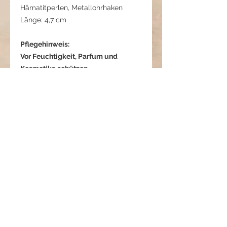
Hämatitperlen, Metallohrhaken
Länge: 4,7 cm
Pflegehinweis:
Vor Feuchtigkeit, Parfum und
Kosmetika schützen.
Nach dem Tragen mit einem
weichen Tuch abwischen.
Separat aufbewahren.
Veritas Circulum - Stärke im
Inneren
Diese Ohrringe verbinden Form,
Symbolik und Ruhe.
Der Metallkreis mit leicht funkelnder
Struktur steht für Ganzheit und
Data protection
Schutz – für das, was uns umgibt
Conditions
und zusammenhält.