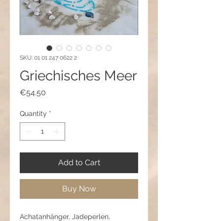
SKU: 01 01 247 0622 2
Griechisches Meer
Price
€54.50
Quantity
*
Add to Cart
Buy Now
Achatanhänger, Jadeperlen,