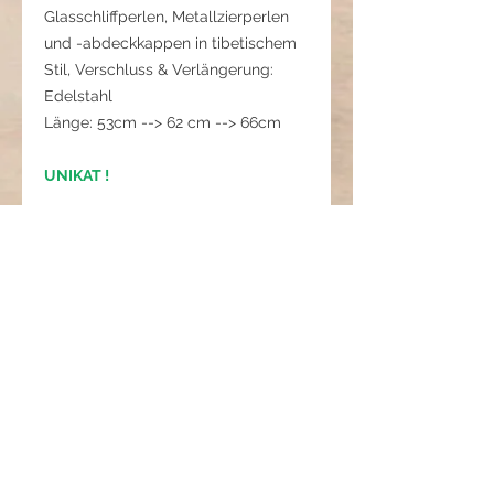
Glasschliffperlen, Metallzierperlen
und -abdeckkappen in tibetischem
Stil, Verschluss & Verlängerung:
Edelstahl
Länge: 53cm --> 62 cm --> 66cm
UNIKAT !
Pflegehinweis:
Trocken aufbewahren, vor starkem
Zug und Wasser schützen.
Griechisches Meer -
Zwischen Tiefe und Licht
Diese Kette trägt die Farben und die
Ruhe der Ägäis in sich.
Im Mittelpunkt steht ein Achat-