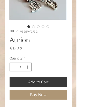
SKU: 01 03 350 0323 3
Aurion
Price
€24.50
Quantity
*
Add to Cart
Buy Now