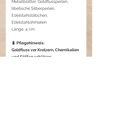
Metallblätter, Goldflussperlen,
tibetische Silberperlen,
Edelstahlstäbchen,
Edelstahlohrhaken
Länge: 4 cm
🧴 Pflegehinweis:
Goldfluss vor Kratzern, Chemikalien
und Stößen schützen.
Metallteile trocken halten und die
Ohrringe
separat aufbewahren, damit nichts
verkratzt.
Aurion - Fluss aus Licht
Es gibt Schmuck, der Wärme
ausstrahlt, bevor man ihn überhaupt