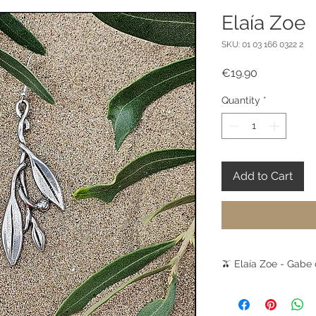
Elaía Zoe
SKU: 01 03 166 0322 2
Price
€19.90
Quantity
*
Add to Cart
🫒 Elaía Zoe - Gabe
Die Olive ist eines 
Griechenlands – Zei