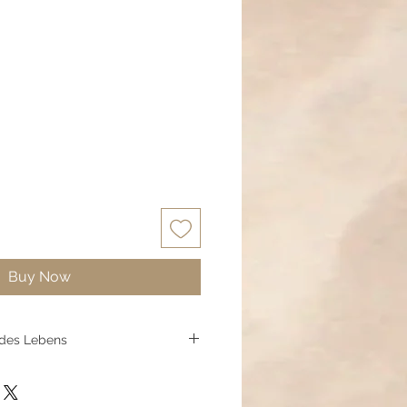
Buy Now
 des Lebens
der ältesten Symbole
chen von Frieden, Fülle und