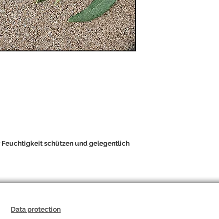
Beständigkeit.
Diese Metallohrringe
warmer Sonne, an Ge
Einfachen.
Elaía Zoe steht für 
Balance. Ein Schmuck
dass wahre Schönhei
Olivenbaum.
„Was mit Geduld wächs
r Feuchtigkeit schützen und gelegentlich
Data protection