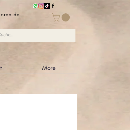
iorea.de
t
More