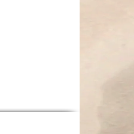
 erinnern an die Olivenernte unter
duld, Zeit und den Wert des
Verwurzelung, Reife und innere
stück für Frauen, die wissen,
t leise wächst – genau wie der
t, trägt die tiefste Kraft.“