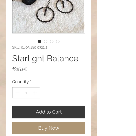
SKU: 01 03 190 0322 2
Starlight Balance
Price
€15.90
Quantity
*
Add to Cart
Buy Now