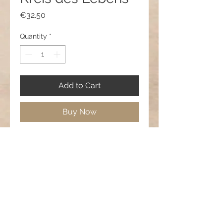
Price
€32.50
Quantity
*
Add to Cart
Buy Now
Metallblatt, Anhänger Holzkreis,
Glasperlen und Hämatitperlen
Länge: Längenverstellbar von 48 cm
bis 85 cm
Unikat - nur einmal verfügbar
Der Kreis des Lebens - Natur