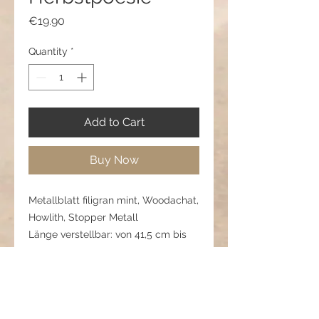
Price
€19.90
Quantity
*
Add to Cart
Buy Now
Metallblatt filigran mint, Woodachat,
Howlith, Stopper Metall
Länge verstellbar: von 41,5 cm bis
80,5 cm
Pflegehinweis:
Metall bitte trocken halten, nicht