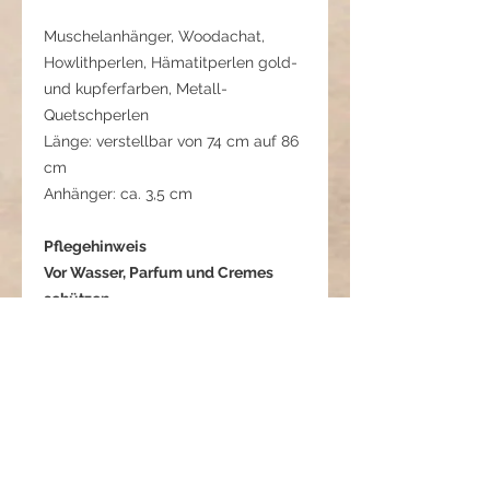
Muschelanhänger, Woodachat,
Howlithperlen, Hämatitperlen gold-
und kupferfarben, Metall-
Quetschperlen
Länge: verstellbar von 74 cm auf 86
cm
Anhänger: ca. 3,5 cm
Pflegehinweis
Vor Wasser, Parfum und Cremes
schützen.
Nach dem Tragen trocken lagern,
um Metall und Naturmaterialien zu
schonen.
Produkt Info