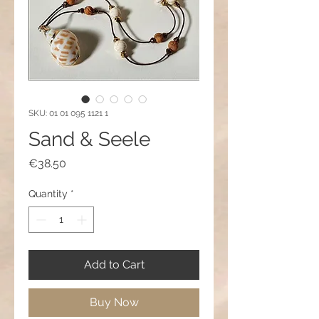
SKU: 01 01 095 1121 1
Sand & Seele
Price
€38.50
Quantity
*
Add to Cart
Buy Now