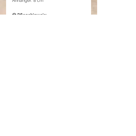
Anhänger: 8 cm
💎 Pflegehinweis:
Schmuck nach dem Tragen mit
einem weichen Tuch reinigen.
Vor Feuchtigkeit, Parfum und
Kosmetika schützen.
Trocken und separat aufbewahren.
Nicht beim Schlafen, Duschen oder
Sport tragen.
🌿 Atem des Lichts – Tanz
der Blätter
Diese Kette fängt den Moment ein,
in dem das erste Sonnenlicht durch
die Blätter eines Sommermorgens