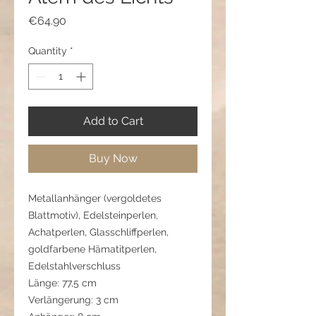
Price
€64.90
Quantity
*
Add to Cart
Buy Now
Metallanhänger (vergoldetes
Blattmotiv), Edelsteinperlen,
Achatperlen, Glasschliffperlen,
goldfarbene Hämatitperlen,
Edelstahlverschluss
Länge: 77,5 cm
Verlängerung: 3 cm