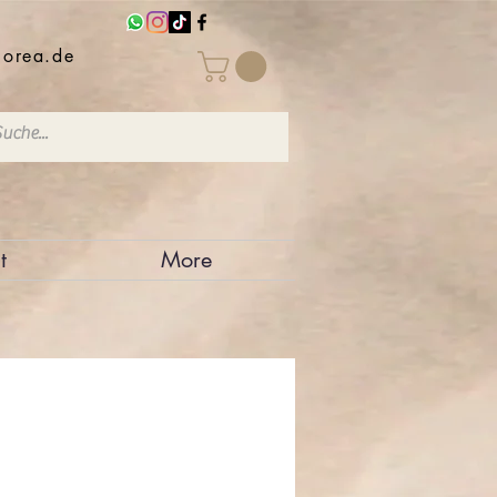
iorea.de
t
More