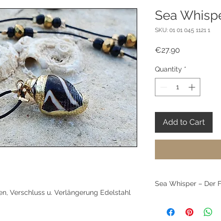
Sea Whisp
SKU: 01 01 045 1121 1
Price
€27.90
Quantity
*
Add to Cart
Sea Whisper – Der F
en, Verschluss u. Verlängerung Edelstahl
Zart wie die Brand
wie Sonnenlicht auf