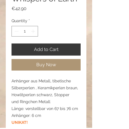
Price
€42.90
Quantity
*
Add to Cart
Buy Now
Anhänger aus Metall, tibetische
Silberperlen , Keramikperlen braun,
Howlitperlen schwarz, Stopper
und Ringchen Metall
Länge: verstellbar von 67 bis 76 cm
Anhänger: 6 cm
UNIKAT!