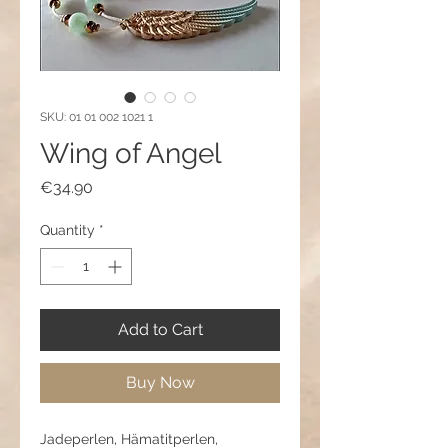
SKU: 01 01 002 1021 1
Wing of Angel
Price
€34.90
Quantity
*
Add to Cart
Buy Now
Jadeperlen, Hämatitperlen,