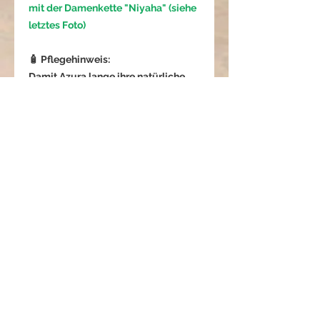
mit der Damenkette "Niyaha" (siehe
letztes Foto)
🧴 Pflegehinweis:
Damit Azura lange ihre natürliche
Schönheit behält:
Kontakt mit Wasser, Parfum und
Chemikalien vermeiden.
Howlit sollte nicht dauerhaft
Feuchtigkeit ausgesetzt werden.
Am besten separat und trocken
aufbewahren, um Kratzer zu
vermeiden.
01 01 396 0923 3
Azura - Himmel der Klarheit