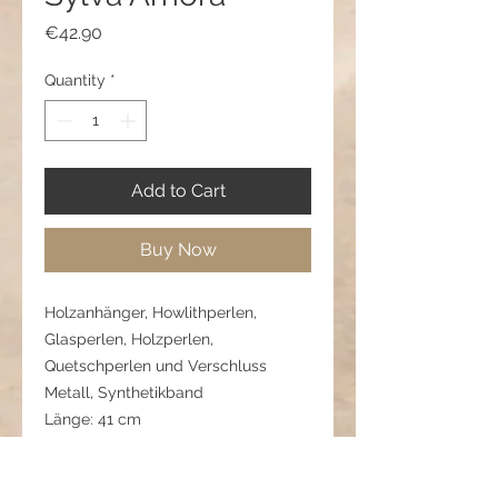
Price
€42.90
Quantity
*
Add to Cart
Buy Now
Holzanhänger, Howlithperlen,
Glasperlen, Holzperlen,
Quetschperlen und Verschluss
Metall, Synthetikband
Länge: 41 cm
Seitenbänder: ca. 26 cm
Anhänger: 5 cm