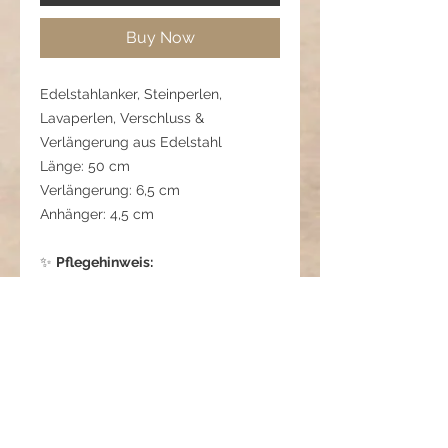
Buy Now
Edelstahlanker, Steinperlen,
Lavaperlen, Verschluss &
Verlängerung aus Edelstahl
Länge: 50 cm
Verlängerung: 6,5 cm
Anhänger: 4,5 cm
✨
Pflegehinweis:
Vor Wasser, Parfum und
Chemikalien schützen, um die
Oberfläche der Perlen und des
Anhängers zu erhalten.
Edelstahl kann mit einem weichen
Tuch gereinigt werden.