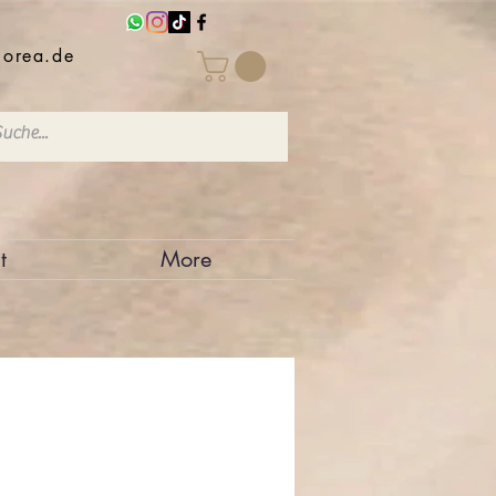
iorea.de
t
More