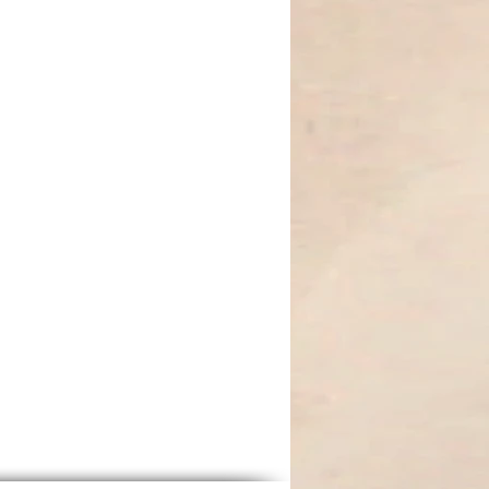
sind so angeordnet, dass sie die
es Körpers aktivieren und
) – Stabilität und Urvertrauen.
nge) – Kreativität und
a (Gelb) – Selbstbewusstsein und
 – Liebe und Mitgefühl.
) – Kommunikation und Wahrheit.
o) – Intuition und Weisheit.
ett) – Spiritualität und
nd während deiner Yoga- oder