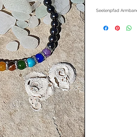
Seelenpfad Armband
7-Chakra Yoga-Armb
Edelsteinen
Tauche ein in die Kr
harmonische Balance
Dieses wunderschön
nur ein Schmuckstück
auf dem Weg zur inn
Materialien & Symbol
Hämatitperlen: Als "
Stabilität und schüt
Achatperlen: Unters
Klarheit und emotion
Howlithperle (blau):
Gelassenheit, der St
Strassringe: Verle
Eleganz und Glanz.
Edelsteinverschluss
und Einheit.