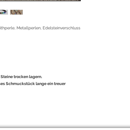
Die 7 Chakra-Perlen 
Energiezentren dein
ausbalancieren:
1. Wurzelchakra (Rot
thperle, Metallperlen, Edelsteinverschluss
2. Sakralchakra (Ora
Lebensfreude.
3. Solarplexuschakr
Willenskraft.
4. Herzchakra (Grün)
Steine trocken lagern.
ses Schmuckstück lange ein treuer
5. Halschakra (Blau
6. Stirnchakra (Indig
7. Kronenchakra (Viol
Erleuchtung.
Trage dieses Armba