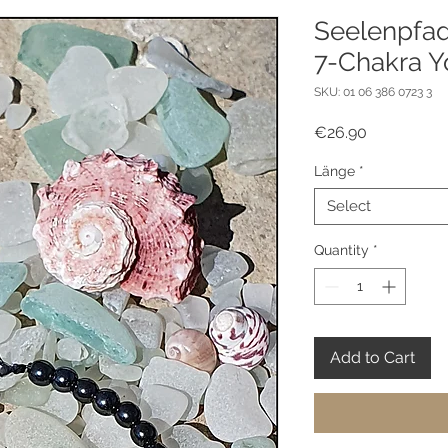
Seelenpfa
7-Chakra 
SKU: 01 06 386 0723 3
Price
€26.90
Länge
*
Select
Quantity
*
Add to Cart