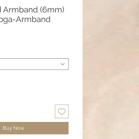
d Armband (6mm)
Yoga-Armband
Buy Now