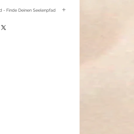
 - Finde Deinen Seelenpfad
and aus Hämatit und
aft der Chakren und spüre die
 von Körper, Geist und Seele.
e 7-Chakra Armband ist mehr als
 – es ist dein täglicher Begleiter
eren Ruhe und Energie.
ik:
Stein der Erdung" bringt Hämatit
zt vor negativen Energien.
tützen innere Stärke und fördern
ale Heilung.
 Der Stein des Friedens und der
ress und Ärger lindert.
ihen dem Armband einen Hauch von
: Ein Symbol für Vollkommenheit